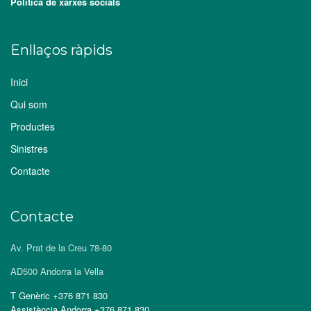
Política de xarxes socials
Enllaços ràpids
Inici
Qui som
Productes
Sinistres
Contacte
Contacte
Av. Prat de la Creu 78-80
AD500 Andorra la Vella
T Genèric +376 871 830
Assistència Andorra +376 871 830