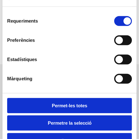
Selecció
Requeriments
de
consentiment
Preferències
Estadístiques
Altres assegurances de Becser
Màrqueting
Andorra
Permet-les totes
Permetre la selecció