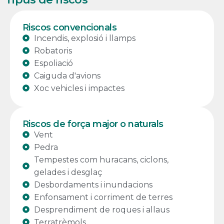
Riscos convencionals
Incendis, explosió i llamps
Robatoris
Espoliació
Caiguda d'avions
Xoc vehicles i impactes
Riscos de força major o naturals
Vent
Pedra
Tempestes com huracans, ciclons,
gelades i desglaç
Desbordaments i inundacions
Enfonsament i corriment de terres
Desprendiment de roques i allaus
Terratrèmols