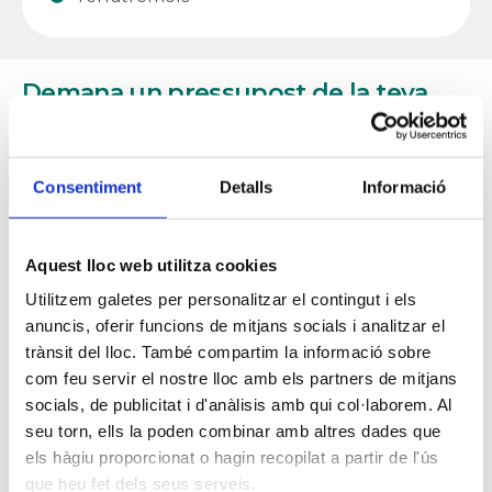
Demana un pressupost de la teva
assegurança a mida
Deixa les teves dades i t’ajudem a
Consentiment
Detalls
Informació
identificar quines cobertures s’adapten
a les teves necessitats.
Aquest lloc web utilitza cookies
Utilitzem galetes per personalitzar el contingut i els
anuncis, oferir funcions de mitjans socials i analitzar el
trànsit del lloc. També compartim la informació sobre
com feu servir el nostre lloc amb els partners de mitjans
socials, de publicitat i d'anàlisis amb qui col·laborem. Al
seu torn, ells la poden combinar amb altres dades que
els hàgiu proporcionat o hagin recopilat a partir de l'ús
que heu fet dels seus serveis.