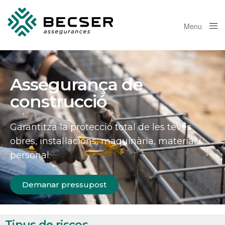
Menu
Close
Assegurança de
construcció
Garantitza la protecció total de les teves
obres, instal·lacions, maquinària, material i
personal.
Demanar pressupost
Tipus de riscos