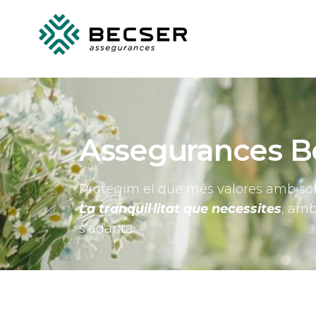
Assegurances B
Protegim el que més valores amb sol
La tranquil·litat que necessites
, amb
s’adapta.