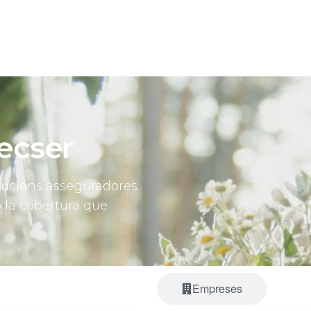
ecser
ucions asseguradores.
 la cobertura que
Particulars
Empreses