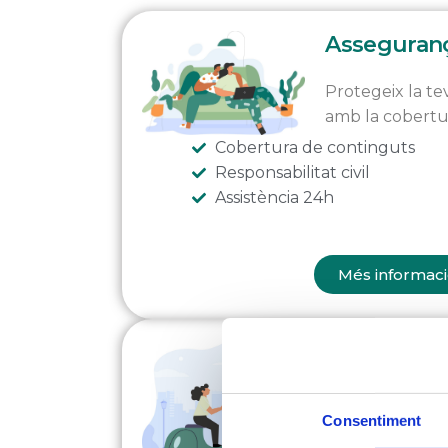
Asseguranç
Protegeix la tev
amb la cobertu
Cobertura de continguts
Responsabilitat civil
Assistència 24h
Més informaci
Assegurança
Perdre’t és llibert
Consentiment
teva vida.