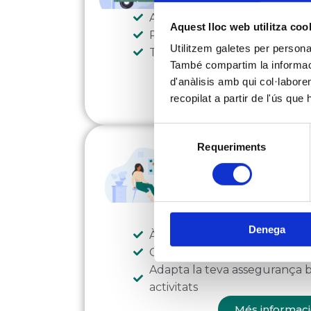
Assistència en carretera des 
Aquest lloc web utilitza coo
Peritatge en menys de 24 h
Utilitzem galetes per personali
Taller premium amb avantatg
També compartim la informació
d'anàlisis amb qui col·labore
Més informaci
recopilat a partir de l'ús que
Selecció
Asseguranç
Requeriments
de
consentiment
personals
Gaudeix del qu
tranquil·litat d’
Denega
Àmplies cobertures
Garanties imprescindibles
Adapta la teva assegurança b
activitats
Més informaci