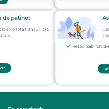
 de patinet
As
tat amb tota tranquil·litat.
Gau
gurem.
tra
Responsabilitat civi
ació
Sol