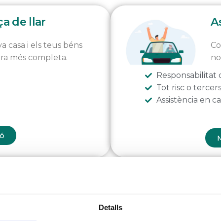
a de llar
A
a casa i els teus béns
Co
ra més completa.
no
Responsabilitat c
Tot risc o tercer
Assistència en c
ó
M
 de moto
Asseg
at. Trobar-te és salvar la
No hi ha
Detalls
tranquil·