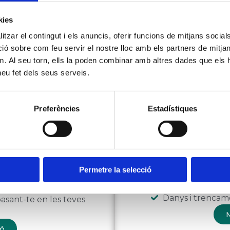
4 assegurances s
del km 0
kies
Cobertura mèdi
tzar el contingut i els anuncis, oferir funcions de mitjans socials i
Repatriació sens
es exclusius
 sobre com feu servir el nostre lloc amb els partners de mitjans 
m. Al seu torn, ells la poden combinar amb altres dades que els 
M
ó
 heu fet dels seus serveis.
a d'accidents
Asse
Preferències
Estadístiques
Necess
presen
e t’agrada amb la
promot
estar protegit.
Permetre la selecció
Àmplies cobertu
Defensa jurídica
Danys i trencam
asant-te en les teves
M
ó