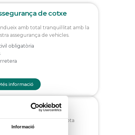
ssegurança de cotxe
ndueix amb total tranquil·litat amb la
stra assegurança de vehicles.
ivil obligatòria
s
arretera
és informació
urança de viatges
 res millor que viatjar amb tota
Informació
litat